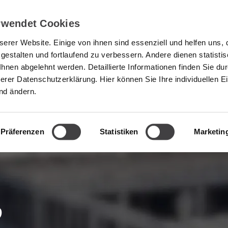
rwendet Cookies
eratung
Projekte
Ingenieurbüro
Karriere
Kont
erer Website. Einige von ihnen sind essenziell und helfen uns, 
 gestalten und fortlaufend zu verbessern. Andere dienen statisti
nen abgelehnt werden. Detaillierte Informationen finden Sie dur
serer Datenschutzerklärung. Hier können Sie Ihre individuellen E
nd ändern.
Präferenzen
Statistiken
Marketin
,