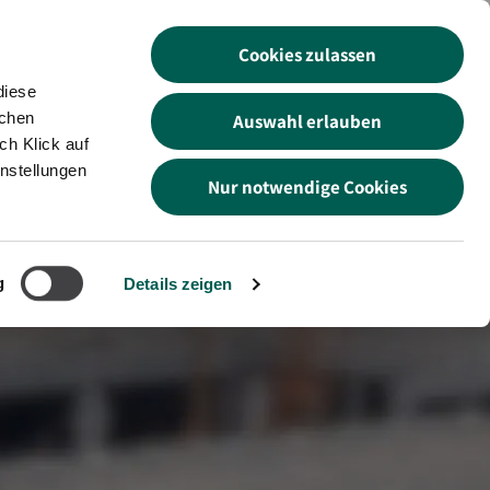
Cookies zulassen
akt
Suche
DE
EN
TR
diese
schen
Auswahl erlauben
ch Klick auf
instellungen
Nur notwendige Cookies
g
Details zeigen