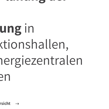
tung
in
tionshallen,
Energiezentralen
en
rsicht