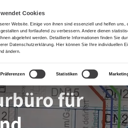
rwendet Cookies
eratung
Projekte
Ingenieurbüro
Karriere
Kont
erer Website. Einige von ihnen sind essenziell und helfen uns, 
 gestalten und fortlaufend zu verbessern. Andere dienen statisti
nen abgelehnt werden. Detaillierte Informationen finden Sie dur
serer Datenschutzerklärung. Hier können Sie Ihre individuellen E
nd ändern.
Präferenzen
Statistiken
Marketin
urbüro für
und