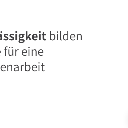
ässigkeit
bilden
 für eine
enarbeit