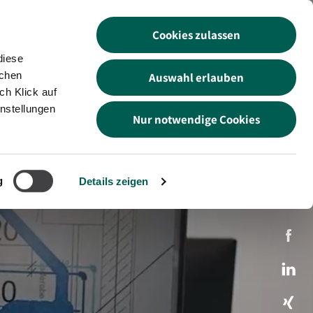
Cookies zulassen
akt
Suche
DE
EN
TR
diese
schen
Auswahl erlauben
ch Klick auf
instellungen
Nur notwendige Cookies
g
Details zeigen