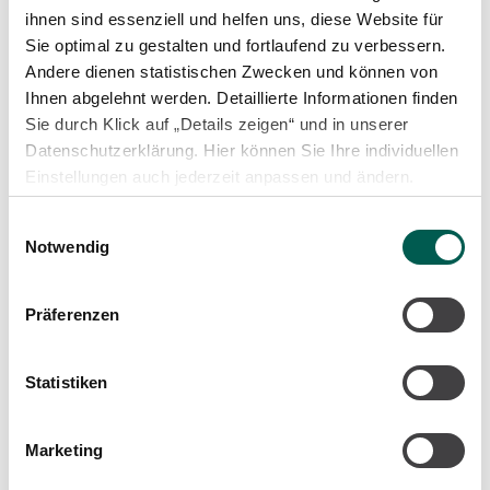
ihnen sind essenziell und helfen uns, diese Website für
Versorgungstechnik aus
Sie optimal zu gestalten und fortlaufend zu verbessern.
Andere dienen statistischen Zwecken und können von
einer Hand
Ihnen abgelehnt werden. Detaillierte Informationen finden
Sie durch Klick auf „Details zeigen“ und in unserer
Datenschutzerklärung. Hier können Sie Ihre individuellen
In diesen Bereichen unterstützen wir Kunden:
Einstellungen auch jederzeit anpassen und ändern.
Sanitär- und Feuerlöschanlagen
Einwilligungsauswahl
Heizung / Warmwasser / Kälte
Notwendig
Lüftung
Präferenzen
MSR / Gebäudeautomation
Labor- und Reinraumtechnik
Statistiken
Marketing