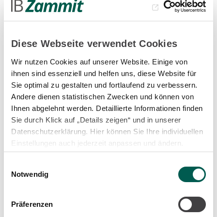
Gewerbe- und Industriebau
Diese Webseite verwendet Cookies
Gütersloh, Deutschland
Wir nutzen Cookies auf unserer Website. Einige von
ihnen sind essenziell und helfen uns, diese Website für
Sie optimal zu gestalten und fortlaufend zu verbessern.
Andere dienen statistischen Zwecken und können von
Technische Universität
Ihnen abgelehnt werden. Detaillierte Informationen finden
Sie durch Klick auf „Details zeigen“ und in unserer
Braunschweig
Datenschutzerklärung. Hier können Sie Ihre individuellen
Einstellungen auch jederzeit anpassen und ändern.
Forschungs- und Bildungseinrichtungen
Einwilligungsauswahl
Notwendig
Braunschweig, Deutschland
Präferenzen