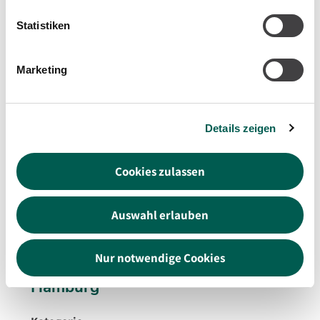
Statistiken
dm-Markt in Osnabrück
Marketing
Gewerbe- und Industriebau
Details zeigen
Cookies zulassen
Osnabrück, Deutschland
Auswahl erlauben
Nur notwendige Cookies
Wettbewerb Hauptzollamt
Hamburg