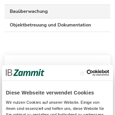
Bauüberwachung
Objektbetreuung und Dokumentation
Auftraggeber
Architekten BKSP, Grabau Obermann
Ronczka und Partner mbH
Diese Webseite verwendet Cookies
Bauherr
Wir nutzen Cookies auf unserer Website. Einige von
ihnen sind essenziell und helfen uns, diese Website für
BGE Bundesgesellschaft für
Sie optimal zu gestalten und fortlaufend zu verbessern.