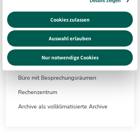
Details zeigen
Elektroleistung 350 kW
Kesselanlage, Wärmepumpe,
Cookies zulassen
Sprinkleranlage, Brandmeldeanlage,
Gaslöschanlage, Betonkerntemperierung
Auswahl erlauben
Bauen im Bestand
Nur notwendige Cookies
Anzahl der Geschosse KG, EG, 1. – 3. OG
Büro mit Besprechungsräumen
Rechenzentrum
Archive als vollklimatisierte Archive