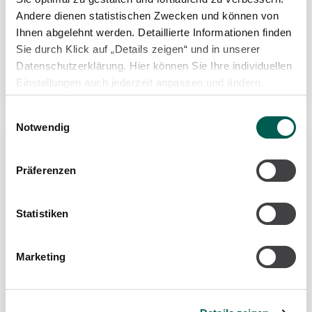
Endlagerung mbH
Andere dienen statistischen Zwecken und können von
Ihnen abgelehnt werden. Detaillierte Informationen finden
Zeitraum
Sie durch Klick auf „Details zeigen“ und in unserer
Planung 2018 – 2022
Datenschutzerklärung. Hier können Sie Ihre individuellen
Einstellungen auch jederzeit anpassen und ändern.
Einwilligungsauswahl
Notwendig
Eckdaten
Präferenzen
Gebäude BGF 6.700 m²
Statistiken
Gesamtluftmenge 49.000 m³/h
Wärmeleistung 330 kW
Marketing
Kälteleistung 220 kW