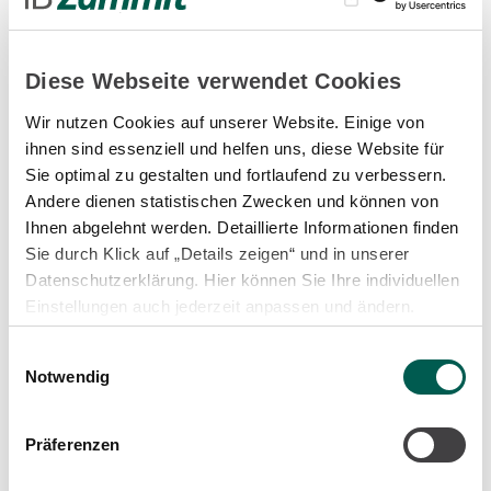
Einblick in verschiedene Berufsfelder erhielten.
Im Mittelpunkt des Tages standen vier
Diese Webseite verwendet Cookies
Ausbildungsberufe, die praxisnah vorgestellt wurden:
Wir nutzen Cookies auf unserer Website. Einige von
Technischer Systemplaner/-in (Fachrichtung
ihnen sind essenziell und helfen uns, diese Website für
Versorgungs- und Ausrüstungstechnik)
Sie optimal zu gestalten und fortlaufend zu verbessern.
Technischer Systemplaner/-in (Fachrichtung
Andere dienen statistischen Zwecken und können von
Elektrotechnische Systeme)
Ihnen abgelehnt werden. Detaillierte Informationen finden
Sie durch Klick auf „Details zeigen“ und in unserer
Fachinformatiker/-in für Systemintegration
Datenschutzerklärung. Hier können Sie Ihre individuellen
Einstellungen auch jederzeit anpassen und ändern.
Kauffrau/-mann für Büromanagement
Einwilligungsauswahl
Unsere Mitarbeitenden gaben anschauliche Einblicke
Notwendig
in ihren Arbeitsalltag und zeigten, wie vielfältig und
abwechslungsreich die jeweiligen Tätigkeiten sind.
Präferenzen
Besonders beliebt waren die praktischen Mitmach-
Aktionen, bei denen die Kinder selbst aktiv werden