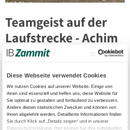
Teamgeist auf der
Laufstrecke - Achim
beim B2Run 2026
15.06.2026
Diese Webseite verwendet Cookies
Wir nutzen Cookies auf unserer Website. Einige von
Beim B2Run 2026 gingen Kolleginnen und Kollegen
ihnen sind essenziell und helfen uns, diese Website für
aus Achim und der Bauüberwachung als
Sie optimal zu gestalten und fortlaufend zu verbessern.
gemeinsames Team an den Start. Mit viel Motivation,
Andere dienen statistischen Zwecken und können von
Teamgeist und guter Laune meisterten sie die Strecke
Ihnen abgelehnt werden. Detaillierte Informationen finden
und zeigten, dass Zusammenhalt nicht nur im
Sie durch Klick auf „Details zeigen“ und in unserer
Arbeitsalltag, sondern auch auf der Laufstrecke
Datenschutzerklärung. Hier können Sie Ihre individuellen