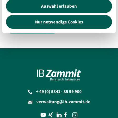
arbeiten?
Schreiben Sie uns.
Auswahl erlauben
Nur notwendige Cookies
Kontakt aufnehmen
+ 49 (0) 5341 - 85 99 900
verwaltung@ib-zammit.de