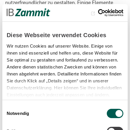
nutzerfreundlicher zu gestalten. Einige Elemente
unserer Internetseite erfordern es, dass der
aufrufende Browser auch nach einem Seitenwechsel
identifiziert werden kann.
Diese Webseite verwendet Cookies
Bei der Verwendung unserer Cookies werden
Wir nutzen Cookies auf unserer Website. Einige von
folgende Daten von Ihnen erhoben und gespeichert:
ihnen sind essenziell und helfen uns, diese Website für
Session-Code
Sie optimal zu gestalten und fortlaufend zu verbessern.
Andere dienen statistischen Zwecken und können von
Spracheinstellungen
Ihnen abgelehnt werden. Detaillierte Informationen finden
Log-In-Informationen
Sie durch Klick auf „Details zeigen“ und in unserer
Datenschutzerklärung. Hier können Sie Ihre individuellen
Soweit andere Cookies (z.B. Cookies zur Analyse Ihres
Einstellungen auch jederzeit anpassen und ändern.
Surfverhaltens) gespeichert werden, werden diese in
Einwilligungsauswahl
dieser Datenschutzerklärung gesondert behandelt.
Notwendig
2. Rechtsgrundlage für die