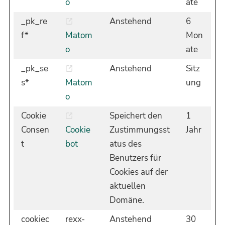
o
ate
_pk_re
Anstehend
6
f*
Matom
Mon
o
ate
_pk_se
Anstehend
Sitz
s*
Matom
ung
o
Cookie
Speichert den
1
Consen
Cookie
Zustimmungsst
Jahr
t
bot
atus des
Benutzers für
Cookies auf der
aktuellen
Domäne.
cookiec
rexx-
Anstehend
30