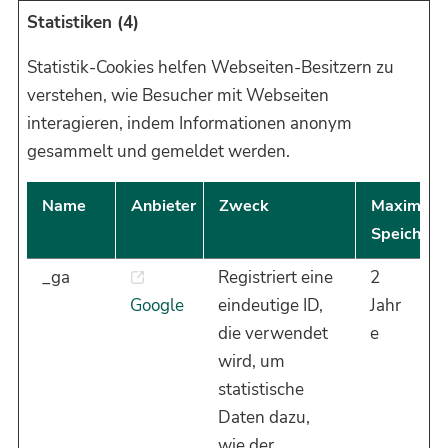
Statistiken (4)
Statistik-Cookies helfen Webseiten-Besitzern zu
verstehen, wie Besucher mit Webseiten
interagieren, indem Informationen anonym
gesammelt und gemeldet werden.
Name
Anbieter
Zweck
Maximale
Speicherd
_ga
Registriert eine
2
Google
eindeutige ID,
Jahr
die verwendet
e
wird, um
statistische
Daten dazu,
wie der