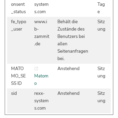
onsent
system
Tag
_status
s.com
e
fe_typo
www.i
Behält die
Sitz
_user
b-
Zustände des
ung
zammit
Benutzers bei
.de
allen
Seitenanfragen
bei.
MATO
Anstehend
Sitz
MO_SE
Matom
ung
SS ID
o
sid
rexx-
Anstehend
Sitz
system
ung
s.com